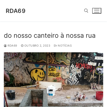
Saltar
para
RDA69
conteúdo
Pesquisar por:
do nosso canteiro à nossa rua
RDA69
OUTUBRO 2, 2023
NOTÍCIAS