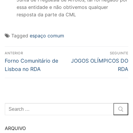
essa entidade e não obtivemos qualquer
resposta da parte da CML
Tagged
espaço comum
Post
ANTERIOR
SEGUINTE
navigation
Previous
Next
Forno Comunitário de
JOGOS OLÍMPICOS DO
post:
post:
Lisboa no RDA
RDA
Pesquisar
por:
ARQUIVO