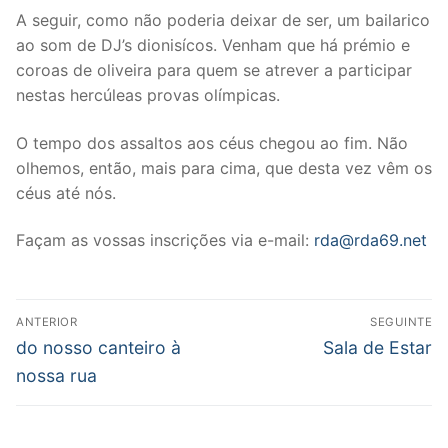
A seguir, como não poderia deixar de ser, um bailarico
ao som de DJ’s dionisícos. Venham que há prémio e
coroas de oliveira para quem se atrever a participar
nestas hercúleas provas olímpicas.
O tempo dos assaltos aos céus chegou ao fim. Não
olhemos, então, mais para cima, que desta vez vêm os
céus até nós.
Façam as vossas inscrições via e-mail:
rda@rda69.net
Post
ANTERIOR
SEGUINTE
navigation
Previous
Next
do nosso canteiro à
Sala de Estar
post:
post:
nossa rua