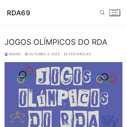
Saltar
para
RDA69
conteúdo
Pesquisar por:
JOGOS OLÍMPICOS DO RDA
RDA69
OUTUBRO 3, 2023
FESTAROLAS