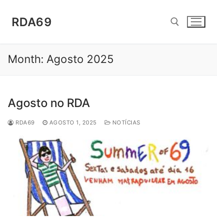
Saltar
para
RDA69
conteúdo
Month:
Agosto 2025
Pesquisar por:
Agosto no RDA
RDA69
AGOSTO 1, 2025
NOTÍCIAS