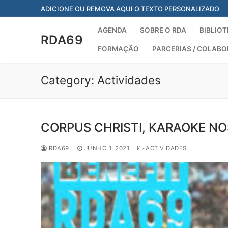
Saltar
ADICIONE OU REMOVA AQUI O TEXTO PERSONALIZADO
para
conteúdo
AGENDA
SOBRE O RDA
BIBLIOT
RDA69
FORMAÇÃO
PARCERIAS / COLAB
Category:
Actividades
CORPUS CHRISTI, KARAOKE N
RDA69
JUNHO 1, 2021
ACTIVIDADES