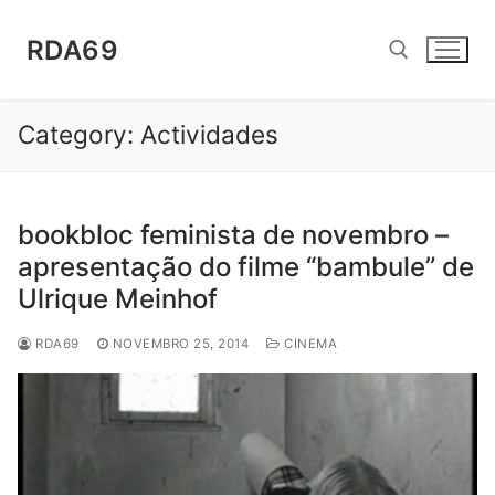
Saltar
para
RDA69
conteúdo
Category:
Actividades
Pesquisar por:
bookbloc feminista de novembro –
apresentação do filme “bambule” de
Ulrique Meinhof
RDA69
NOVEMBRO 25, 2014
CINEMA