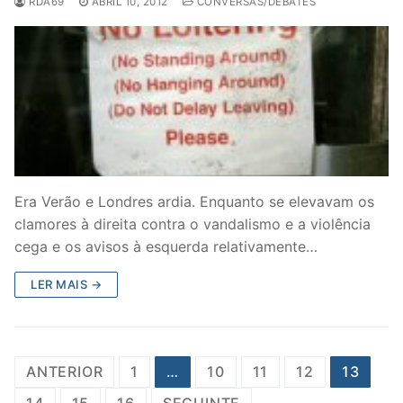
RDA69
ABRIL 10, 2012
CONVERSAS/DEBATES
Era Verão e Londres ardia. Enquanto se elevavam os
clamores à direita contra o vandalismo e a violência
cega e os avisos à esquerda relativamente…
LER MAIS →
Posts
ANTERIOR
1
…
10
11
12
13
navigation
14
15
16
SEGUINTE