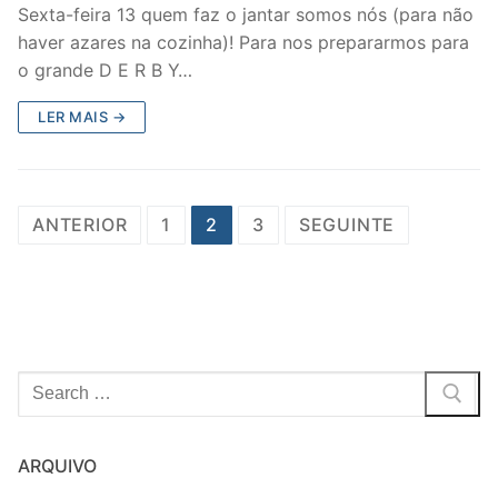
Sexta-feira 13 quem faz o jantar somos nós (para não
haver azares na cozinha)! Para nos prepararmos para
o grande D E R B Y…
LER MAIS →
Posts
ANTERIOR
1
2
3
SEGUINTE
navigation
Pesquisar
por:
ARQUIVO