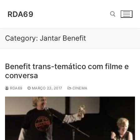
Saltar
para
RDA69
conteúdo
Category:
Jantar Benefit
Pesquisar por:
Benefit trans-temático com filme e
conversa
RDA69
MARÇO 23, 2017
CINEMA