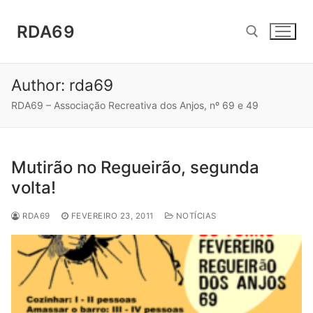
Saltar
para
RDA69
conteúdo
Author:
rda69
Pesquisar por:
RDA69 – Associação Recreativa dos Anjos, nº 69 e 49
Mutirão no Regueirão, segunda
volta!
RDA69
FEVEREIRO 23, 2011
NOTÍCIAS