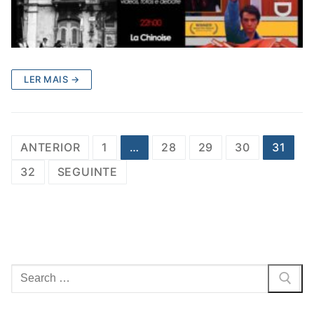
LER MAIS →
Posts
ANTERIOR
1
…
28
29
30
31
navigation
32
SEGUINTE
Pesquisar
por: