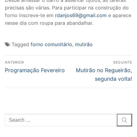
Desde amassar o barro a assentar tijolos, as tarefas
precisas são várias. Para participar na construção do
forno inscreve-te em
rdanjos69@gmail.com
e aparece
nesse dia com roupa para abandalhar.
Tagged
forno comunitário
,
mutirão
Post
ANTERIOR
SEGUINTE
navigation
Previous
Next
Programação Fevereiro
Mutirão no Regueirão,
post:
post:
segunda volta!
Pesquisar
por: