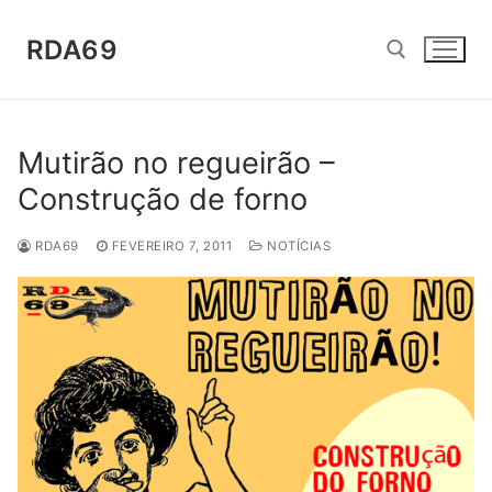
Saltar
para
RDA69
conteúdo
Pesquisar por:
Mutirão no regueirão –
Construção de forno
RDA69
FEVEREIRO 7, 2011
NOTÍCIAS