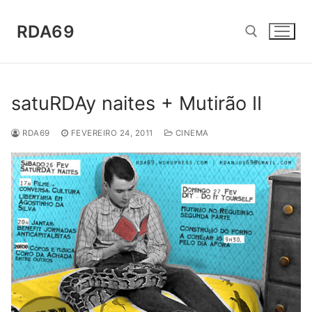
Saltar
para
RDA69
conteúdo
Pesquisar por:
satuRDAy naites + Mutirão II
RDA69
FEVEREIRO 24, 2011
CINEMA