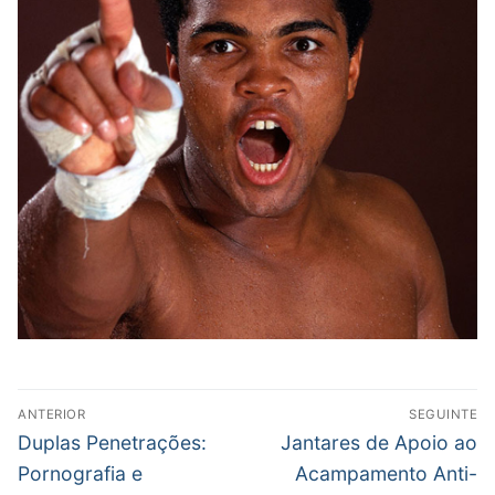
Post
ANTERIOR
SEGUINTE
navigation
Previous
Next
Duplas Penetrações:
Jantares de Apoio ao
post:
post:
Pornografia e
Acampamento Anti-