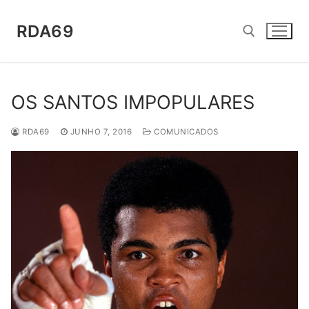
Saltar
para
RDA69
conteúdo
Pesquisar por:
OS SANTOS IMPOPULARES
RDA69
JUNHO 7, 2016
COMUNICADOS