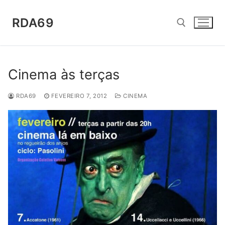
Saltar
para
RDA69
conteúdo
Pesquisar por:
Cinema às terças
RDA69
FEVEREIRO 7, 2012
CINEMA