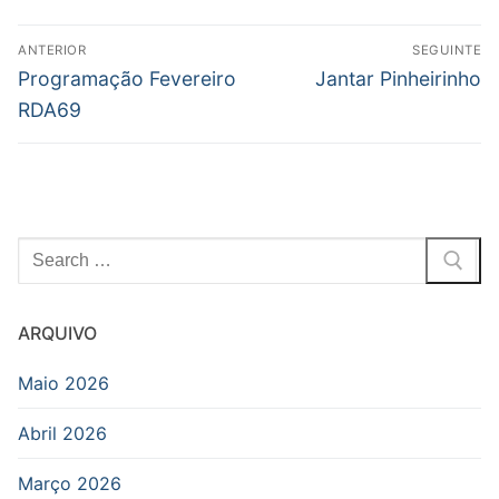
Post
ANTERIOR
SEGUINTE
navigation
Previous
Next
Programação Fevereiro
Jantar Pinheirinho
post:
post:
RDA69
Pesquisar
por:
ARQUIVO
Maio 2026
Abril 2026
Março 2026