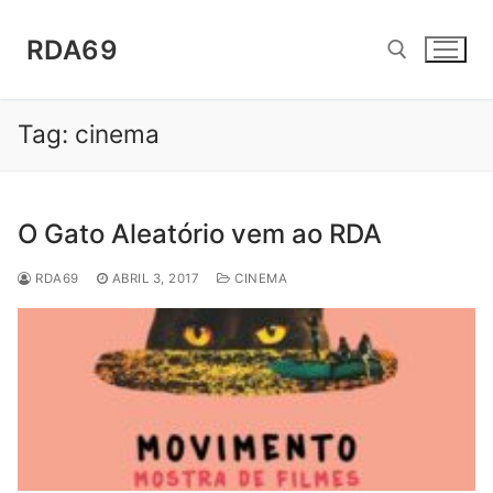
Saltar
para
RDA69
conteúdo
Tag:
cinema
Pesquisar por:
O Gato Aleatório vem ao RDA
RDA69
ABRIL 3, 2017
CINEMA