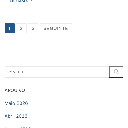
LER MAIS →
Posts
1
2
3
SEGUINTE
navigation
Pesquisar
por:
ARQUIVO
Maio 2026
Abril 2026