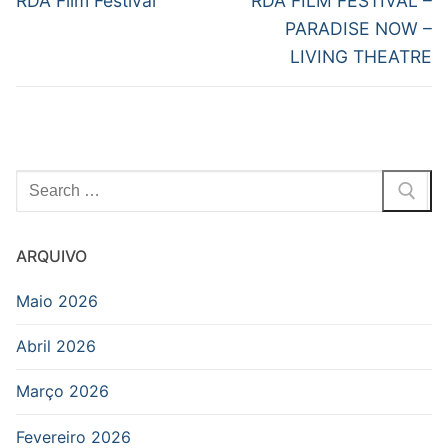
navigation
RDA Film Festival
RDA FILM FESTIVAL –
post:
post:
PARADISE NOW –
LIVING THEATRE
Pesquisar
por:
ARQUIVO
Maio 2026
Abril 2026
Março 2026
Fevereiro 2026