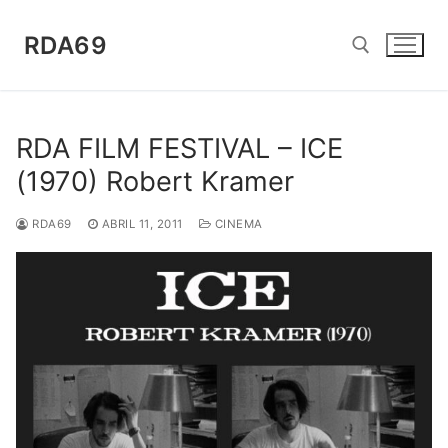
Saltar
para
RDA69
conteúdo
Pesquisar por:
RDA FILM FESTIVAL – ICE
(1970) Robert Kramer
RDA69
ABRIL 11, 2011
CINEMA