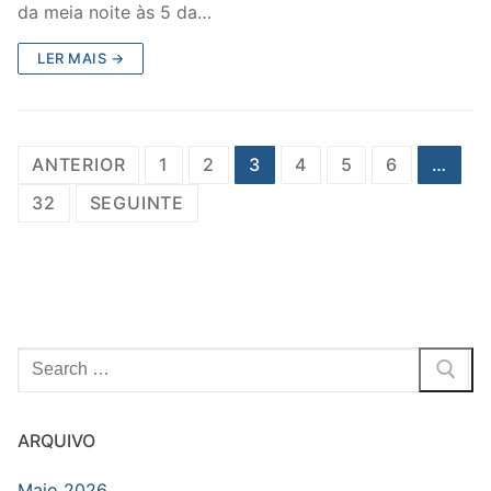
da meia noite às 5 da…
LER MAIS →
Posts
ANTERIOR
1
2
3
4
5
6
…
navigation
32
SEGUINTE
Pesquisar
por:
ARQUIVO
Maio 2026