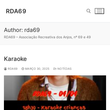
Saltar
para
RDA69
conteúdo
Author:
rda69
Pesquisar por:
RDA69 – Associação Recreativa dos Anjos, nº 69 e 49
Karaoke
RDA69
MARÇO 30, 2025
NOTÍCIAS