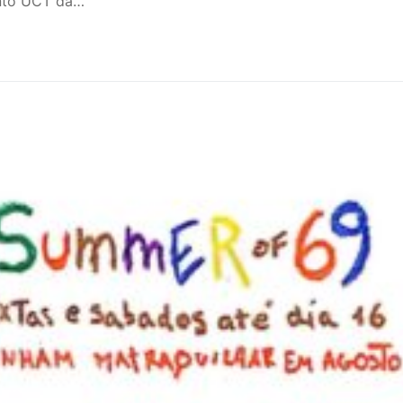
nto UCT da…