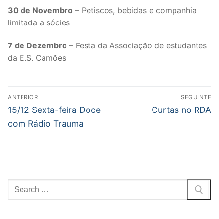
30 de Novembro
– Petiscos, bebidas e companhia
limitada a sócies
7 de Dezembro
– Festa da Associação de estudantes
da E.S. Camões
Post
ANTERIOR
SEGUINTE
navigation
Previous
Next
15/12 Sexta-feira Doce
Curtas no RDA
post:
post:
com Rádio Trauma
Pesquisar
por: