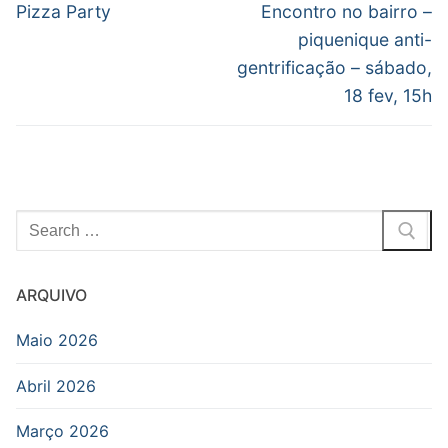
navigation
Previous
Next
Pizza Party
Encontro no bairro –
post:
post:
piquenique anti-
gentrificação – sábado,
18 fev, 15h
Pesquisar
por:
ARQUIVO
Maio 2026
Abril 2026
Março 2026