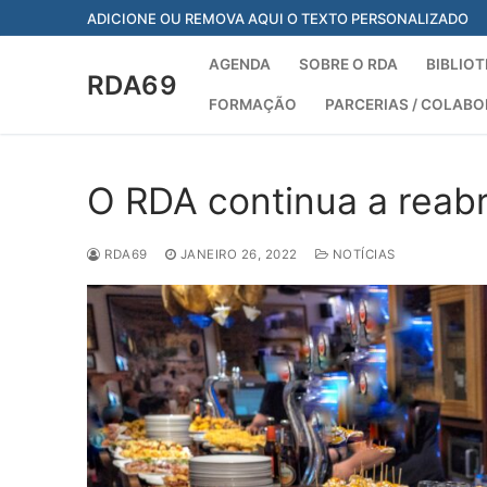
Saltar
ADICIONE OU REMOVA AQUI O TEXTO PERSONALIZADO
para
conteúdo
AGENDA
SOBRE O RDA
BIBLIOT
RDA69
FORMAÇÃO
PARCERIAS / COLAB
O RDA continua a reabri
RDA69
JANEIRO 26, 2022
NOTÍCIAS