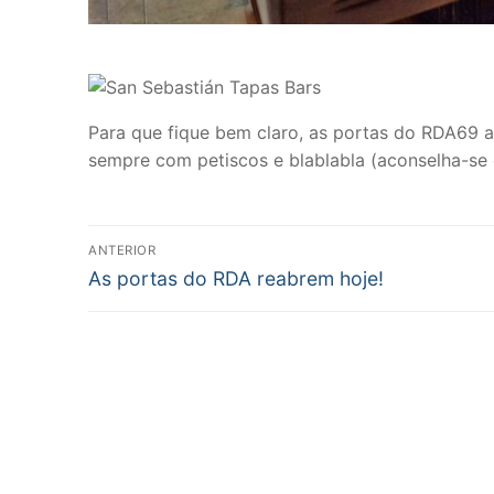
Para que fique bem claro, as portas do RDA69 ab
sempre com petiscos e blablabla (aconselha-se 
Post
ANTERIOR
Previous
navigation
As portas do RDA reabrem hoje!
post: