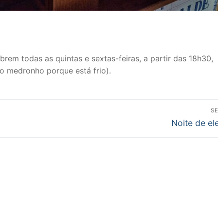
rem todas as quintas e sextas-feiras, a partir das 18h30,
o medronho porque está frio).
S
Next
Noite de el
post: