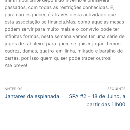
passados, com todas as restrições conhecidas. E,
para não esquecer, é através desta actividade que
esta associação se financia.Mas, como aquelas mesas
podem servir para muito mais e o convívio pode ter
infinitas formas, nesta semana vamos ter uma série de
jogos de tabuleiro para quem se quiser jogar. Temos
xadrez, damas, quatro-em-linha, mikado e baralho de
cartas, por isso quem quiser pode trazer outros!
Até breve!
Post
ANTERIOR
SEGUINTE
navigation
Previous
Next
Jantares da esplanada
SPA #2 – 18 de Julho, a
post:
post:
partir das 11h00