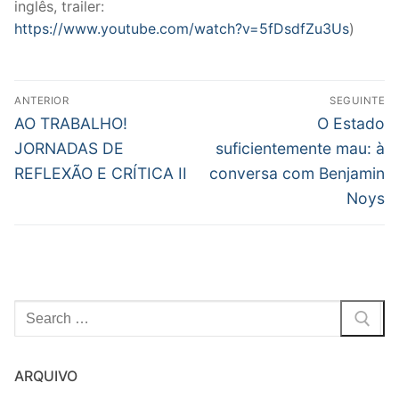
inglês, trailer:
https://www.youtube.com/watch?v=5fDsdfZu3Us
)
Post
ANTERIOR
SEGUINTE
navigation
Previous
Next
AO TRABALHO!
O Estado
post:
post:
JORNADAS DE
suficientemente mau: à
REFLEXÃO E CRÍTICA II
conversa com Benjamin
Noys
Pesquisar
por:
ARQUIVO