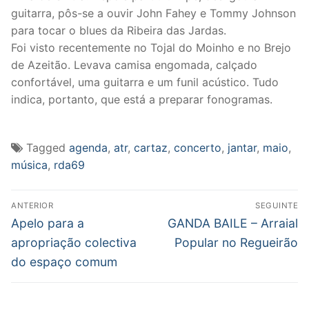
guitarra, pôs-se a ouvir John Fahey e Tommy Johnson
para tocar o blues da Ribeira das Jardas.
Foi visto recentemente no Tojal do Moinho e no Brejo
de Azeitão. Levava camisa engomada, calçado
confortável, uma guitarra e um funil acústico. Tudo
indica, portanto, que está a preparar fonogramas.
Tagged
agenda
,
atr
,
cartaz
,
concerto
,
jantar
,
maio
,
música
,
rda69
Post
ANTERIOR
SEGUINTE
navigation
Previous
Next
Apelo para a
GANDA BAILE – Arraial
post:
post:
apropriação colectiva
Popular no Regueirão
do espaço comum