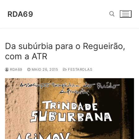
Saltar
para
RDA69
conteúdo
Pesquisar por:
Da subúrbia para o Regueirão,
com a ATR
RDA69
MAIO 26, 2015
FESTAROLAS