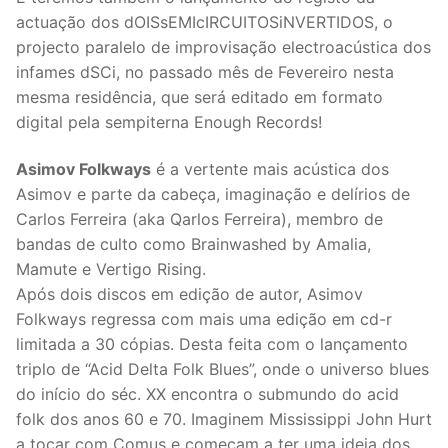
actuação dos dOISsEMIcIRCUITOSiNVERTIDOS, o
projecto paralelo de improvisação electroacústica dos
infames dSCi, no passado mês de Fevereiro nesta
mesma residência, que será editado em formato
digital pela sempiterna Enough Records!
Asimov Folkways
é a vertente mais acústica dos
Asimo
v e parte da cabeça, imaginação e delírios de
Carlos Ferreira (aka Qarlos Ferreira), membro de
bandas de culto como Brainwashed by Amalia,
Mamute e Vertigo Rising.
Após dois discos em edição de autor, Asimov
Folkways regressa com mais uma edição em cd-r
limitada a 30 cópias. Desta feita com o lançamento
triplo de “Acid Delta Folk Blues”, onde o universo blues
do início do séc. XX encontra o submundo do acid
folk dos anos 60 e 70. Imaginem Mississippi John Hurt
a tocar com Comus e começam a ter uma ideia dos