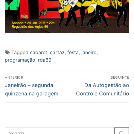
Tagged
cabaret
,
cartaz
,
festa
,
janeiro
,
programação
,
rda69
Post
ANTERIOR
SEGUINTE
navigation
Previous
Next
Janeirão – segunda
Da Autogestão ao
post:
post:
quinzena na garagem
Controle Comunitário
Pesquisar