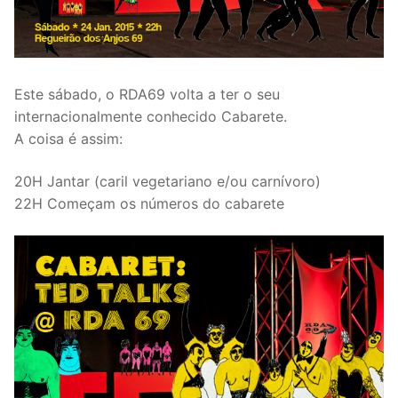
Este sábado, o RDA69 volta a ter o seu
internacionalmente conhecido Cabarete.
A coisa é assim:
20H Jantar (caril vegetariano e/ou carnívoro)
22H Começam os números do cabarete