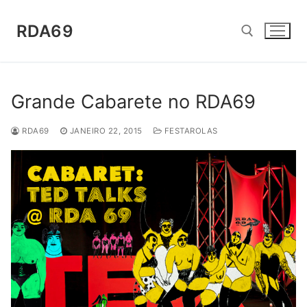
Saltar
para
RDA69
conteúdo
Pesquisar por:
Grande Cabarete no RDA69
RDA69
JANEIRO 22, 2015
FESTAROLAS