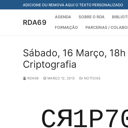
Saltar
ADICIONE OU REMOVA AQUI O TEXTO PERSONALIZADO
para
conteúdo
AGENDA
SOBRE O RDA
BIBLIOT
RDA69
FORMAÇÃO
PARCERIAS / COLAB
Sábado, 16 Março, 18h
Criptografia
RDA69
MARÇO 12, 2013
NOTÍCIAS