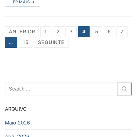
LER MAIS →
Posts
ANTERIOR
1
2
3
4
5
6
7
navigation
…
15
SEGUINTE
Pesquisar
por:
ARQUIVO
Maio 2026
Abril 2026