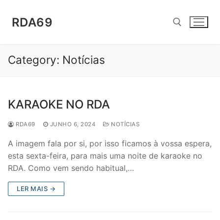
Saltar
para
RDA69
conteúdo
Category:
Notícias
Pesquisar por:
KARAOKE NO RDA
RDA69
JUNHO 6, 2024
NOTÍCIAS
A imagem fala por si, por isso ficamos à vossa espera,
esta sexta-feira, para mais uma noite de karaoke no
RDA. Como vem sendo habitual,…
LER MAIS →